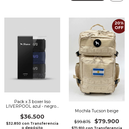
20
%
OFF
Pack x 3 boxer liso
LIVERPOOL azul - negro -
gris
Mochila Tucson beige
$36.500
$79.900
$99.875
$32.850
con
Transferencia
o depósito
$71.910
con
Transferencia