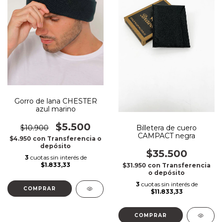
Gorro de lana CHESTER
azul marino
$5.500
Billetera de cuero
$10.900
CAMPACT negra
$4.950
con
Transferencia o
depósito
$35.500
3
cuotas sin interés de
$1.833,33
$31.950
con
Transferencia
o depósito
3
cuotas sin interés de
COMPRAR
$11.833,33
COMPRAR