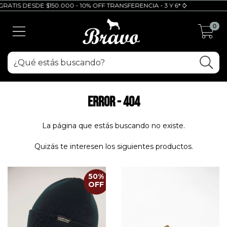
ATIS DESDE $150.000 - 10% OFF TRANSFERENCIA - 3 Y 6* CUOTAS SIN INT
0
Error - 404
La página que estás buscando no existe.
Quizás te interesen los siguientes productos.
50
%
OFF