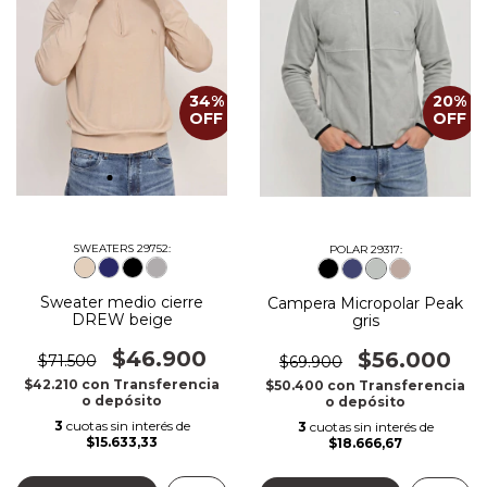
34
%
20
%
OFF
OFF
SWEATERS 29752:
POLAR 29317:
Sweater medio cierre
Campera Micropolar Peak
DREW beige
gris
$46.900
$56.000
$71.500
$69.900
$42.210
con
Transferencia
$50.400
con
Transferencia
o depósito
o depósito
3
cuotas sin interés de
3
cuotas sin interés de
$15.633,33
$18.666,67