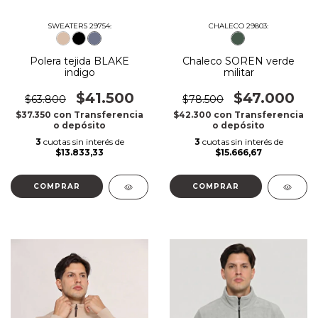
SWEATERS 29754:
CHALECO 29803:
Polera tejida BLAKE
Chaleco SOREN verde
indigo
militar
$41.500
$47.000
$63.800
$78.500
$37.350
con
Transferencia
$42.300
con
Transferencia
o depósito
o depósito
3
cuotas sin interés de
3
cuotas sin interés de
$13.833,33
$15.666,67
COMPRAR
COMPRAR