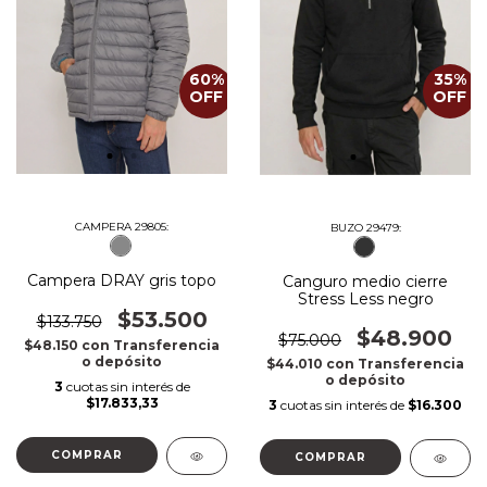
60
%
35
%
OFF
OFF
CAMPERA 29805:
BUZO 29479:
Campera DRAY gris topo
Canguro medio cierre
Stress Less negro
$53.500
$133.750
$48.900
$75.000
$48.150
con
Transferencia
o depósito
$44.010
con
Transferencia
o depósito
3
cuotas sin interés de
$17.833,33
3
cuotas sin interés de
$16.300
COMPRAR
COMPRAR