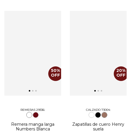
50
%
20
%
OFF
OFF
REMERAS 29336:
CALZADO 73004:
Remera manga larga
Zapatillas de cuero Henry
Numbers Blanca
suela