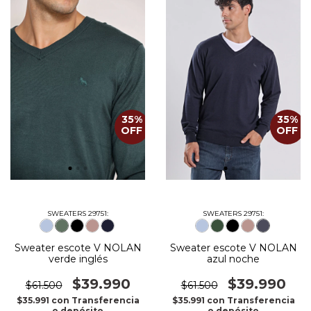
35
%
35
%
OFF
OFF
SWEATERS 29751:
SWEATERS 29751:
Sweater escote V NOLAN
Sweater escote V NOLAN
verde inglés
azul noche
$39.990
$39.990
$61.500
$61.500
$35.991
con
Transferencia
$35.991
con
Transferencia
o depósito
o depósito