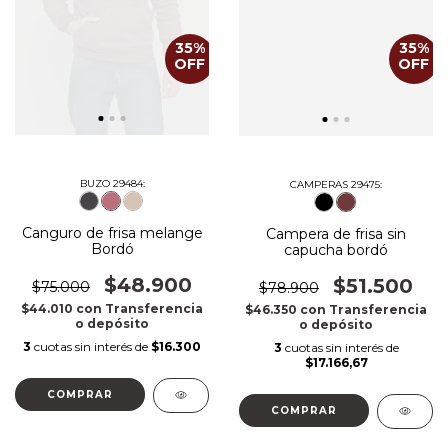
35
%
35
%
OFF
OFF
BUZO 29484:
CAMPERAS 29475:
Canguro de frisa melange
Campera de frisa sin
Bordó
capucha bordó
$48.900
$51.500
$75.000
$78.900
$44.010
con
Transferencia
$46.350
con
Transferencia
o depósito
o depósito
3
cuotas sin interés de
$16.300
3
cuotas sin interés de
$17.166,67
COMPRAR
COMPRAR