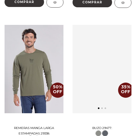
COMPRAR
COMPRAR
50
%
35
%
OFF
OFF
REMERAS MANGA LARGA
BUZO 29477:
ESTAMPADAS 29338: