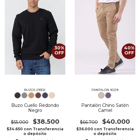
30
%
40
%
OFF
OFF
BUZOS 29302:
PANTALON 16129:
Buzo Cuello Redondo
Pantalón Chino Satén
Negro
Camel
$38.500
$40.000
$55.000
$66.700
$34.650
con
Transferencia
$36.000
con
Transferencia
o depósito
o depósito