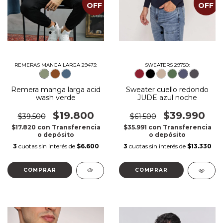
OFF
OFF
REMERAS MANGA LARGA 29473:
SWEATERS 29750:
Remera manga larga acid
Sweater cuello redondo
wash verde
JUDE azul noche
$19.800
$39.990
$39.500
$61.500
$17.820
con
Transferencia
$35.991
con
Transferencia
o depósito
o depósito
3
cuotas sin interés de
$6.600
3
cuotas sin interés de
$13.330
COMPRAR
COMPRAR