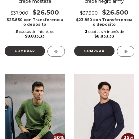
crepe mostaza
crepe negro army
$26.500
$26.500
$37.900
$37.900
$23.850
con
Transferencia
$23.850
con
Transferencia
o depósito
o depósito
3
cuotas sin interés de
3
cuotas sin interés de
$8.833,33
$8.833,33
COMPRAR
COMPRAR
50
%
35
%