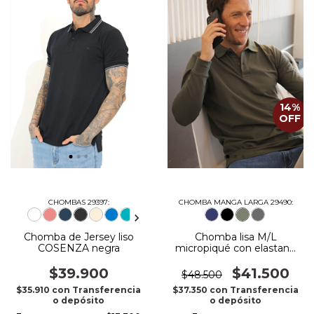
14
%
OFF
CHOMBAS 29397:
CHOMBA MANGA LARGA 29490:
Chomba de Jersey liso
Chomba lisa M/L
COSENZA negra
micropiqué con elastano
verde militar
$39.900
$41.500
$48.500
$35.910
con
Transferencia
$37.350
con
Transferencia
o depósito
o depósito