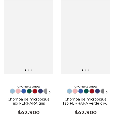
CHOMBAS 29399:
CHOMBAS 29399:
Chomba de micropiqué
Chomba de micropiqué
liso FERRARA gris
liso FERRARA verde oliva
(Solo talles XL, 2XL y 3XL)
$42.900
$42.900