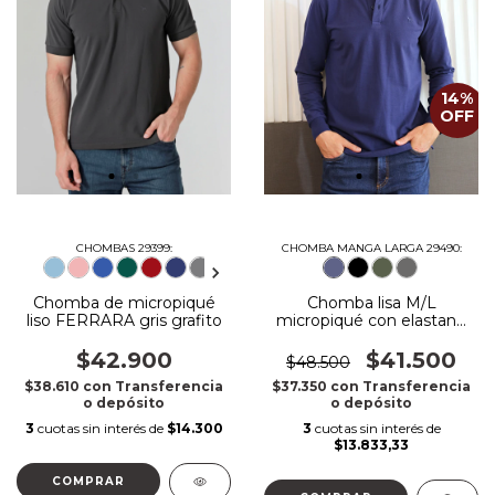
14
%
OFF
CHOMBAS 29399:
CHOMBA MANGA LARGA 29490:
Chomba de micropiqué
Chomba lisa M/L
liso FERRARA gris grafito
micropiqué con elastano
azul marino
$42.900
$41.500
$48.500
$38.610
con
Transferencia
$37.350
con
Transferencia
o depósito
o depósito
3
cuotas sin interés de
$14.300
3
cuotas sin interés de
$13.833,33
COMPRAR