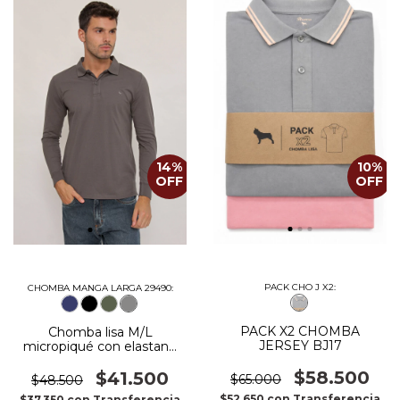
14
%
10
%
OFF
OFF
PACK CHO J X2:
CHOMBA MANGA LARGA 29490:
PACK X2 CHOMBA
Chomba lisa M/L
JERSEY BJ17
micropiqué con elastano
gris grafito
$58.500
$41.500
$65.000
$48.500
$52.650
con
Transferencia
$37.350
con
Transferencia