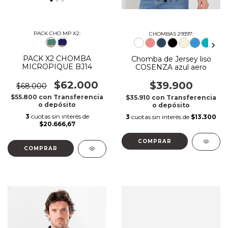
PACK CHO MP X2:
CHOMBAS 29397:
PACK X2 CHOMBA
Chomba de Jersey liso
MICROPIQUE BJ14
COSENZA azul aero
$62.000
$39.900
$68.000
$55.800
con
Transferencia
$35.910
con
Transferencia
o depósito
o depósito
3
cuotas sin interés de
3
cuotas sin interés de
$13.300
$20.666,67
COMPRAR
COMPRAR