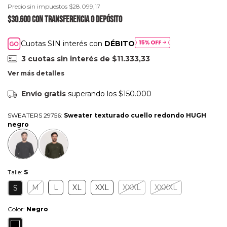
Precio sin impuestos
$28.099,17
$30.600
con
Transferencia o depósito
Cuotas SIN interés con
DÉBITO
3
cuotas sin interés de
$11.333,33
Ver más detalles
Envío gratis
superando los
$150.000
SWEATERS 29756:
Sweater texturado cuello redondo HUGH
negro
Talle:
S
M
L
XL
XXL
XXXL
XXXXL
S
Color:
Negro