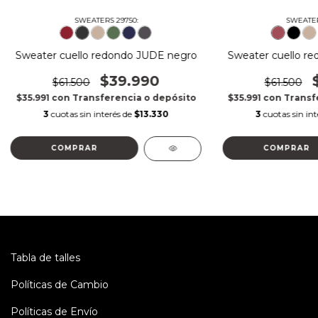
SWEATERS 29750:
SWEATER
Sweater cuello redondo JUDE negro
Sweater cuello r
$39.990
$61.500
$61.500
$35.991
con
Transferencia o depósito
$35.991
con
Transf
3
cuotas sin interés de
$13.330
3
cuotas sin in
COMPRAR
COMPRAR
Tabla de talles
Políticas de Cambio
Políticas de Envío