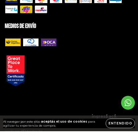
Medios de envío
Copyright BRAVO Jeans | Ropa de Hombre - 2026. Todos los derechos
reservados.
Defensa de las y los consumidores. Para reclamos
ingresá acá.
/
Al navegar por este sitio
aceptás el uso de cookies
para
Botón de arrepentimiento
ENTENDIDO
agilizar tu experiencia de compra.