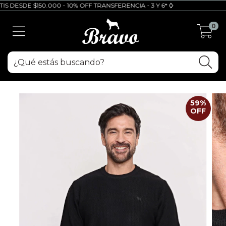
 DESDE $150.000 - 10% OFF TRANSFERENCIA - 3 Y 6* CUOTAS SIN INTERES 
0
59
%
OFF