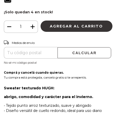
¡Solo quedan
4
en stock!
CAMBIAR CP
Entregas para el CP:
Medios de envío
CALCULAR
No sé mi código postal
Comprá y cancelá cuando quieras.
Tu compra está protegida, cancelá gratis si te arrepentís.
Sweater texturado HUGH:
abrigo, comodidad y carácter para el invierno.
• Tejido punto arroz texturizado, suave y abrigado
• Diseño versátil de cuello redondo, ideal para uso diario