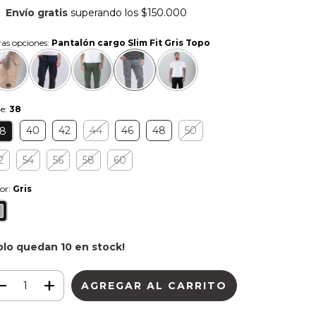
Envío gratis
superando los
$150.000
as opciones:
Pantalón cargo Slim Fit Gris Topo
le:
38
40
42
44
46
48
50
8
2
54
56
58
60
or:
Gris
olo quedan
10
en stock!