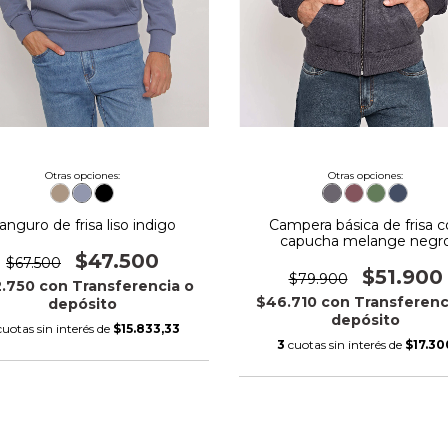
Otras opciones:
Otras opciones:
anguro de frisa liso indigo
Campera básica de frisa 
capucha melange negr
$47.500
$67.500
$51.900
$79.900
2.750
con
Transferencia o
$46.710
con
Transferenc
depósito
depósito
cuotas sin interés de
$15.833,33
3
cuotas sin interés de
$17.30