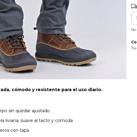
Ent
No 
Co
Tu 
zada, cómodo y resistente para el uso diario.
erpo sin quedar ajustado
la liviana, suave al tacto y cómoda
aseros con tapa