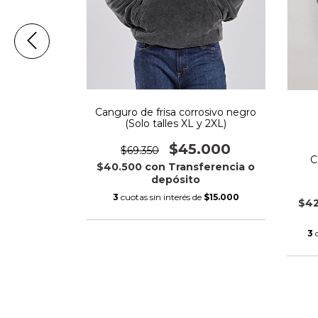
Canguro de frisa corrosivo negro
(Solo talles XL y 2XL)
:
$45.000
$69.350
C
egra
$40.500
con
Transferencia o
depósito
.000
3
cuotas sin interés de
$15.000
$4
ferencia o
3
$28.333,33