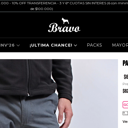
F TRANSFERENCIA - 3 Y 6* CUOTAS SIN INTERES (6 con mínimo
de $100.000)
INV'26
¡ULTIMA CHANCE!
PACKS
MAYOR
Pa
$6
Pre
$6
Ve