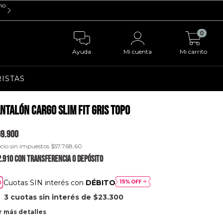
0
Ayuda
Mi cuenta
Mi carrito
ISTAS
ntalón cargo Slim Fit Gris Topo
9.900
cio sin impuestos
$57.768,60
2.910
con
Transferencia o depósito
Cuotas SIN interés con
DÉBITO
3
cuotas sin interés de
$23.300
r más detalles