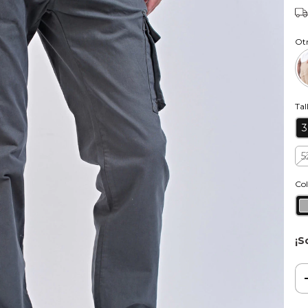
Otr
Tal
3
5
Col
¡S