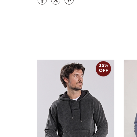
25
%
35
%
OFF
OFF