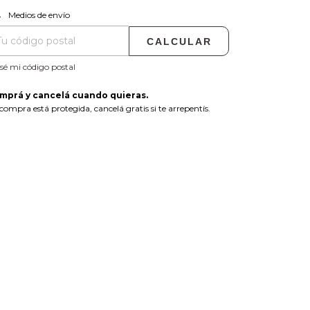
CAMBIAR CP
regas para el CP:
Medios de envío
CALCULAR
sé mi código postal
mprá y cancelá cuando quieras.
compra está protegida, cancelá gratis si te arrepentís.