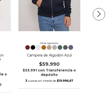
Otras opciones:
con
Campera de Algodón Azul
Bot
o
$59.990
$113.
$53.991
con
Transferencia o
$76.500
ia o
depósito
3
cuotas sin interés de
$19.996,67
3
cuotas si
0