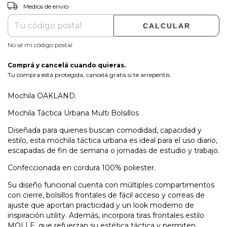
CAMBIAR CP
Entregas para el CP:
Medios de envío
CALCULAR
No sé mi código postal
Comprá y cancelá cuando quieras.
Tu compra está protegida, cancelá gratis si te arrepentís.
Mochila OAKLAND.
Mochila Táctica Urbana Multi Bolsillos
Diseñada para quienes buscan comodidad, capacidad y
estilo, esta mochila táctica urbana es ideal para el uso diario,
escapadas de fin de semana o jornadas de estudio y trabajo.
Confeccionada en cordura 100% poliester.
Su diseño funcional cuenta con múltiples compartimentos
con cierre, bolsillos frontales de fácil acceso y correas de
ajuste que aportan practicidad y un look moderno de
inspiración utility. Además, incorpora tiras frontales estilo
MOLLE, que refuerzan su estética táctica y permiten