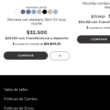
Mochila combin
Me
REMERAS 28730:
$71.900
Remera con elastano Slim Fit Azul
$32.355
con
Transf
noche
3
cuotas sin inte
$32.500
$29.250
con
Transferencia o depósito
COMPRAR
3
cuotas sin interés de
$10.833,33
COMPRAR
Tabla de talles
Políticas de Cambio
Políticas de Envío