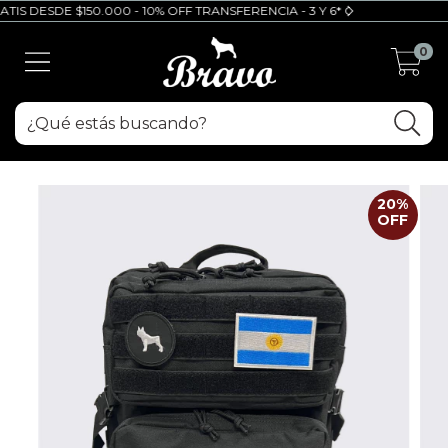
S DESDE $150.000 - 10% OFF TRANSFERENCIA - 3 Y 6* CUOTAS SIN INTERES
0
20
%
OFF