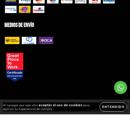
Medios de envío
Copyright BRAVO Jeans | Ropa de Hombre - 2026. Todos los derechos
reservados.
Al navegar por este sitio
aceptás el uso de cookies
para
ENTENDIDO
agilizar tu experiencia de compra.
Defensa de las y los consumidores. Para reclamos
ingresá acá.
/
Botón de arrepentimiento