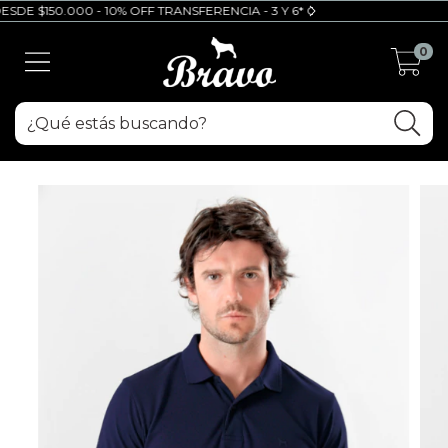
E $150.000 - 10% OFF TRANSFERENCIA - 3 Y 6* CUOTAS SIN INTERES (6 c
0