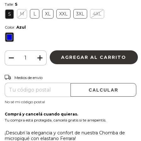
Talle:
S
M
L
XL
XXL
3XL
4XL
S
Color:
Azul
CAMBIAR CP
Entregas para el CP:
Medios de envío
CALCULAR
No sé mi código postal
Comprá y cancelá cuando quieras.
Tu compra está protegida, cancelá gratis si te arrepentís.
¡Descubrí la elegancia y confort de nuestra Chomba de
micropiqué con elastano Ferrara!