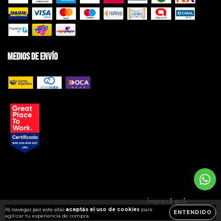
Medios de envío
Copyright BRAVO Jeans | Ropa de Hombre - 2026. Todos los derechos
reservados.
Defensa de las y los consumidores. Para reclamos
ingresá acá.
/
Al navegar por este sitio
aceptás el uso de cookies
para
Botón de arrepentimiento
ENTENDIDO
agilizar tu experiencia de compra.