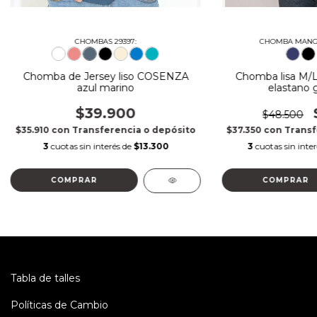
CHOMBAS 29397:
CHOMBA MANGA
Chomba de Jersey liso COSENZA
Chomba lisa M/L
azul marino
elastano g
$39.900
$48.500
$35.910
con
Transferencia o depósito
$37.350
con
Transf
3
cuotas sin interés de
$13.300
3
cuotas sin inte
COMPRAR
COMPRAR
Tabla de talles
Políticas de Cambio