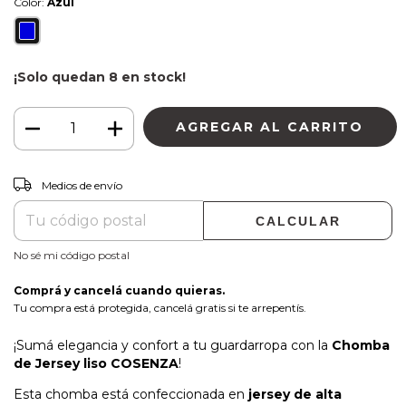
Color:
Azul
¡Solo quedan
8
en stock!
CAMBIAR CP
Entregas para el CP:
Medios de envío
CALCULAR
No sé mi código postal
Comprá y cancelá cuando quieras.
Tu compra está protegida, cancelá gratis si te arrepentís.
¡Sumá elegancia y confort a tu guardarropa con la
Chomba
de Jersey liso COSENZA
!
Esta chomba está confeccionada en
jersey de alta