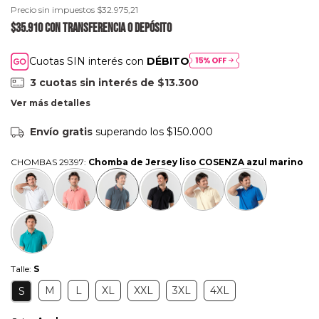
Precio sin impuestos
$32.975,21
$35.910
con
Transferencia o depósito
Cuotas SIN interés con
DÉBITO
3
cuotas sin interés de
$13.300
Ver más detalles
Envío gratis
superando los
$150.000
CHOMBAS 29397:
Chomba de Jersey liso COSENZA azul marino
Talle:
S
M
L
XL
XXL
3XL
4XL
S