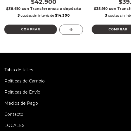
$42.900
$39
$38.610
con
Transferencia o depósito
$35.910
con
Transf
3
cuotas sin interés de
$14.300
3
cuotas sin int
COMPRAR
COMPRAR
Tabla de talles
Políticas de Cambio
Políticas de Envío
Medios de Pago
Contacto
LOCALES