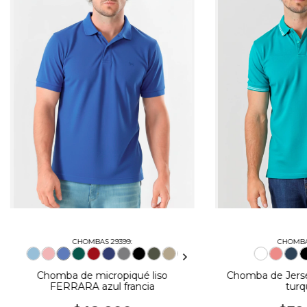
CHOMBAS 29399:
CHOMBAS
Chomba de micropiqué liso
Chomba de Jers
FERRARA azul francia
turq