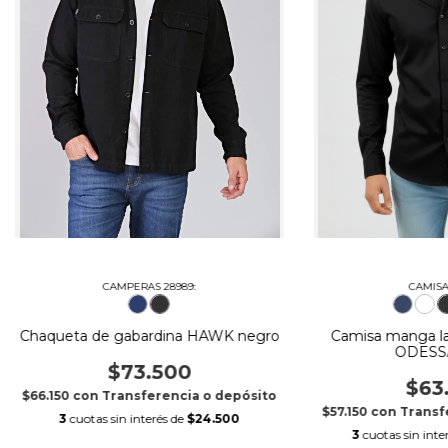
CAMPERAS 28989:
CAMISAS
Chaqueta de gabardina HAWK negro
Camisa manga la
ODESSA
$73.500
$63
$66.150
con
Transferencia o depósito
$57.150
con
Transf
3
cuotas sin interés de
$24.500
3
cuotas sin inte