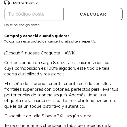
CAMBIAR CP
Entregas para el CP:
Medios de envío
CALCULAR
No sé mi código postal
Comprá y cancelá cuando quieras.
Tu compra está protegida, cancelá gratis si te arrepentís.
¡Descubrí nuestra Chaqueta HAWK!
Confeccionada en sarga 8 onzas, lisa microesmerilada,
cuya composición es 100% algodón, este tipo de tela
aporta durabilidad y resistencia.
El diseño de la prenda cuenta cuenta con dos bolsillos
frontales superiores con botones, perfectos para llevar tus
pertenencias de manera segura. Además, tiene una
etiqueta de la marca en la parte frontal inferior izquierda,
que le da un toque distintivo y auténtico.
Disponible en talle S hasta 3XL, según stock.
Te recomendamos chequear la tabla de medidas de la