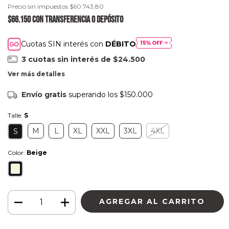
Precio sin impuestos
$60.743,80
$66.150
con
Transferencia o depósito
Cuotas SIN interés con
DÉBITO
3
cuotas sin interés de
$24.500
Ver más detalles
Envío gratis
superando los
$150.000
Talle:
S
M
L
XL
XXL
3XL
4XL
S
Color:
Beige