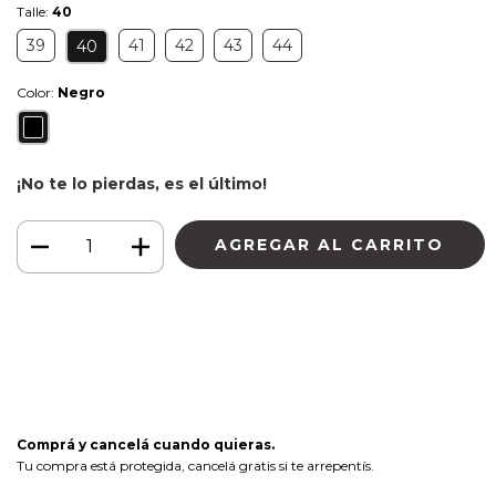
Talle:
40
39
41
42
43
44
40
Color:
Negro
¡No te lo pierdas, es el último!
Medios de envío
CAMBIAR CP
Entregas para el CP:
CALCULAR
Iniciá sesión
y usá tus datos de entrega
No sé mi código postal
Comprá y cancelá cuando quieras.
Tu compra está protegida, cancelá gratis si te arrepentís.