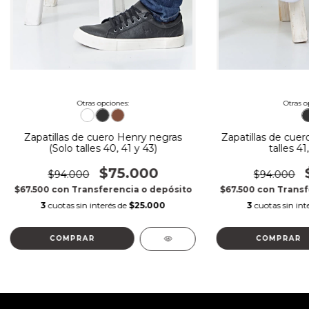
Otras opciones:
Otras o
Zapatillas de cuero Henry negras
Zapatillas de cuer
(Solo talles 40, 41 y 43)
talles 41
$75.000
$94.000
$94.000
$67.500
con
Transferencia o depósito
$67.500
con
Transf
3
cuotas sin interés de
$25.000
3
cuotas sin int
COMPRAR
COMPRAR